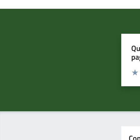
Qu
pa
Valut
Valu
Con