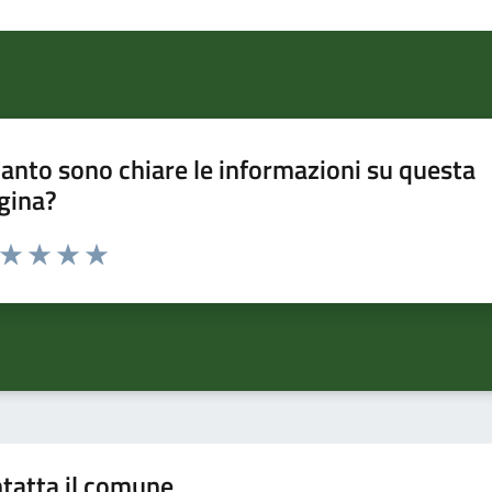
anto sono chiare le informazioni su questa
gina?
a da 1 a 5 stelle la pagina
ta 1 stelle su 5
Valuta 2 stelle su 5
Valuta 3 stelle su 5
Valuta 4 stelle su 5
Valuta 5 stelle su 5
tatta il comune