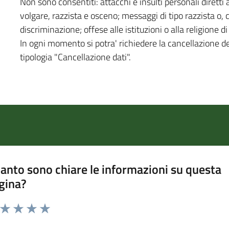
Non sono consentiti: attacchi e insulti personali diretti a
volgare, razzista e osceno; messaggi di tipo razzista o,
discriminazione; offese alle istituzioni o alla religione 
In ogni momento si potra' richiedere la cancellazione d
tipologia "Cancellazione dati".
anto sono chiare le informazioni su questa
gina?
a da 1 a 5 stelle la pagina
ta 1 stelle su 5
Valuta 2 stelle su 5
Valuta 3 stelle su 5
Valuta 4 stelle su 5
Valuta 5 stelle su 5