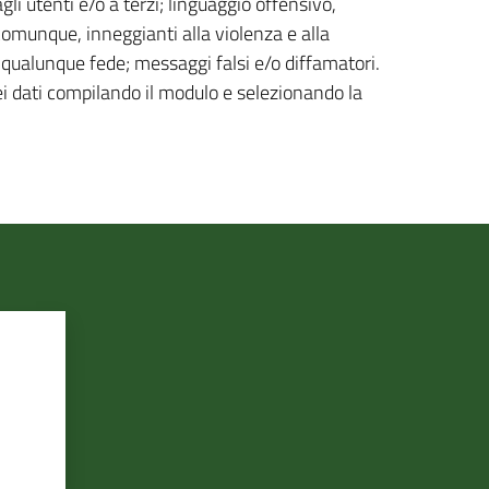
gli utenti e/o a terzi; linguaggio offensivo,
 comunque, inneggianti alla violenza e alla
di qualunque fede; messaggi falsi e/o diffamatori.
ei dati compilando il modulo e selezionando la