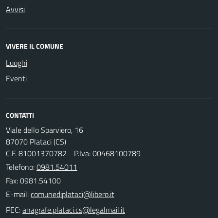
Avvisi
VIVERE IL COMUNE
Luoghi
Eventi
CONTATTI
Viale dello Sparviero, 16
87070 Plataci (CS)
C.F. 81001370782 - P.Iva: 00468100789
Telefono:
0981.54011
Fax: 0981.54100
E-mail:
PEC: