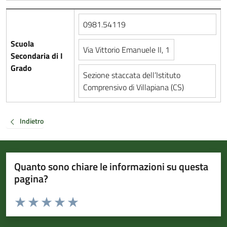
0981.54119
Scuola
Via Vittorio Emanuele II, 1
Secondaria di I
Grado
Sezione staccata dell’Istituto
Comprensivo di Villapiana (CS)
Indietro
Quanto sono chiare le informazioni su questa
pagina?
Valuta da 1 a 5 stelle la pagina
Valuta 1 stelle su 5
Valuta 2 stelle su 5
Valuta 3 stelle su 5
Valuta 4 stelle su 5
Valuta 5 stelle su 5