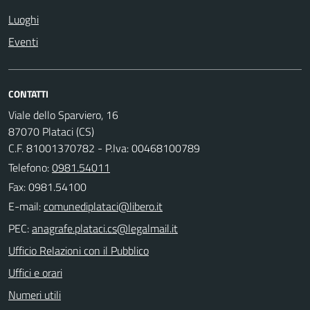
Luoghi
Eventi
CONTATTI
Viale dello Sparviero, 16
87070 Plataci (CS)
C.F. 81001370782 - P.Iva: 00468100789
Telefono:
0981.54011
Fax: 0981.54100
E-mail:
PEC:
Ufficio Relazioni con il Pubblico
Uffici e orari
Numeri utili