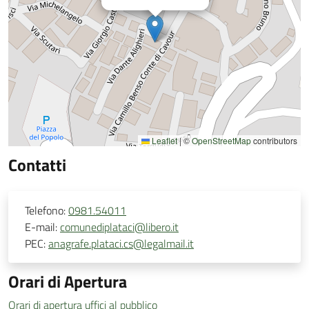
Leaflet
|
©
OpenStreetMap
contributors
Contatti
Telefono:
0981.54011
E-mail:
comunediplataci@libero.it
PEC:
anagrafe.plataci.cs@legalmail.it
Orari di Apertura
Orari di apertura uffici al pubblico