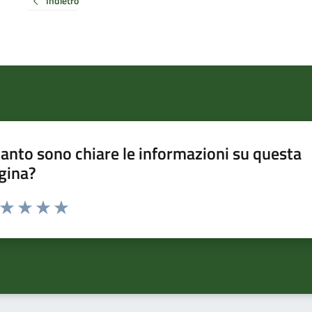
Indietro
anto sono chiare le informazioni su questa
gina?
a da 1 a 5 stelle la pagina
ta 1 stelle su 5
Valuta 2 stelle su 5
Valuta 3 stelle su 5
Valuta 4 stelle su 5
Valuta 5 stelle su 5