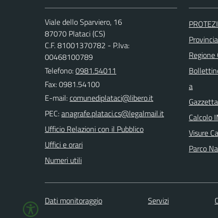
Viale dello Sparviero, 16
PROTEZI
87070 Plataci (CS)
Provinci
C.F. 81001370782 - P.Iva:
Regione
00468100789
Telefono:
0981.54011
Bollettin
Fax: 0981.54100
a
E-mail:
Gazzetta 
PEC:
Calcolo 
Ufficio Relazioni con il Pubblico
Visure C
Uffici e orari
Parco Naz
Numeri utili
Dati monitoraggio
Servizi
C