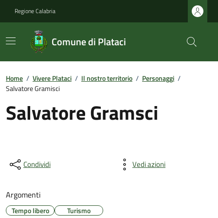
Regione Calabria
Comune di Plataci
Home
/
Vivere Plataci
/
Il nostro territorio
/
Personaggi
/
Salvatore Gramisci
Salvatore Gramsci
Condividi
Vedi azioni
Argomenti
Tempo libero
Turismo