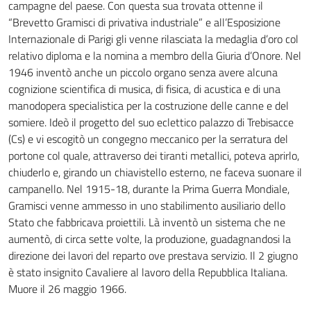
campagne del paese. Con questa sua trovata ottenne il
“Brevetto Gramisci di privativa industriale” e all’Esposizione
Internazionale di Parigi gli venne rilasciata la medaglia d’oro col
relativo diploma e la nomina a membro della Giuria d’Onore. Nel
1946 inventò anche un piccolo organo senza avere alcuna
cognizione scientifica di musica, di fisica, di acustica e di una
manodopera specialistica per la costruzione delle canne e del
somiere. Ideò il progetto del suo eclettico palazzo di Trebisacce
(Cs) e vi escogitò un congegno meccanico per la serratura del
portone col quale, attraverso dei tiranti metallici, poteva aprirlo,
chiuderlo e, girando un chiavistello esterno, ne faceva suonare il
campanello. Nel 1915-18, durante la Prima Guerra Mondiale,
Gramisci venne ammesso in uno stabilimento ausiliario dello
Stato che fabbricava proiettili. Là inventò un sistema che ne
aumentò, di circa sette volte, la produzione, guadagnandosi la
direzione dei lavori del reparto ove prestava servizio. Il 2 giugno
è stato insignito Cavaliere al lavoro della Repubblica Italiana.
Muore il 26 maggio 1966.